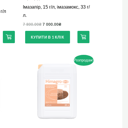
Імазапір, 15 г/л, імазамокс, 33 г/
г/л
л.
7 800.00
₴
7 000.00
₴
КУПИТИ В 1 КЛІК
Розпродаж!
Цей
товар
має
кілька
варіантів.
Параметри
можна
вибрати
на