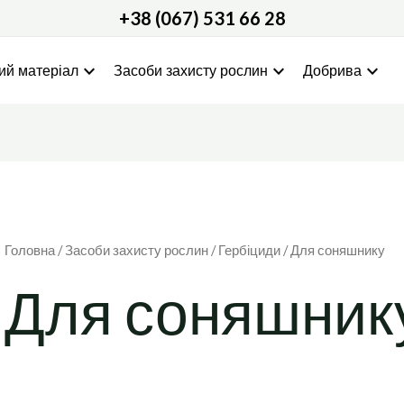
Sorted
+38 (067) 531 66 28
by
popularity
expand_more
expand_more
expand_more
ий матеріал
Засоби захисту рослин
Добрива
Головна
/
Засоби захисту рослин
/
Гербіциди
/ Для соняшнику
Для соняшник