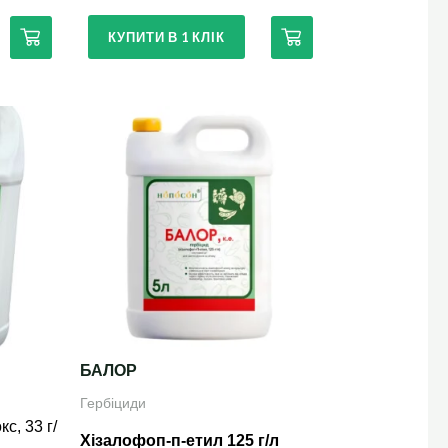
КУПИТИ В 1 КЛІК
Цей
товар
має
кілька
варіантів.
Параметри
можна
вибрати
на
БАЛОР
сторінці
Гербіциди
товару
кс, 33 г/
Хізалофоп-п-етил 125 г/л