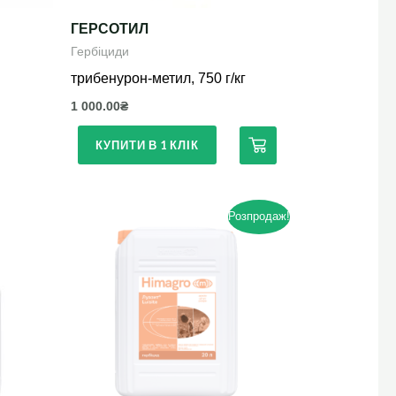
ГЕРСОТИЛ
Гербіциди
трибенурон-метил, 750 г/кг
1 000.00
₴
КУПИТИ В 1 КЛІК
Розпродаж!
Цей
товар
має
кілька
варіантів.
Параметри
можна