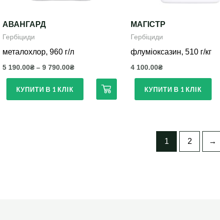
вибрати
на
АВАНГАРД
МАГІСТР
сторінці
Гербіциди
Гербіциди
товару
металохлор, 960 г/л
флуміоксазин, 510 г/кг
5 190.00
₴
–
9 790.00
₴
4 100.00
₴
КУПИТИ В 1 КЛІК
КУПИТИ В 1 КЛІК
1
2
→