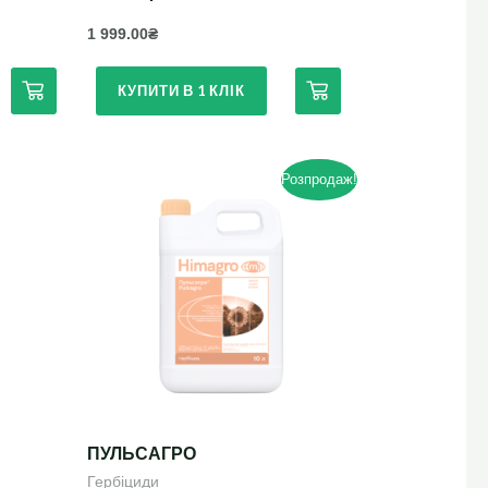
1 999.00
₴
КУПИТИ В 1 КЛІК
Оригінальна
Поточна
Розпродаж!
ціна:
ціна:
7
7
800.00₴.
000.00₴.
ПУЛЬСАГРО
Гербіциди