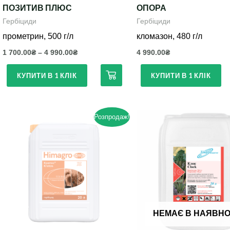
ПОЗИТИВ ПЛЮС
ОПОРА
сторінці
сторінці
Гербіциди
Гербіциди
товару
товару
прометрин, 500 г/л
кломазон, 480 г/л
1 700.00
₴
–
4 990.00
₴
4 990.00
₴
КУПИТИ В 1 КЛІК
КУПИТИ В 1 КЛІК
Розпродаж!
Цей
товар
має
кілька
варіантів.
Параметри
можна
НЕМАЄ В НАЯВНО
вибрати