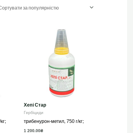
Хепі Стар
Гербіциди
кг;
трибенурон-метил, 750 г/кг;
1 200.00
₴