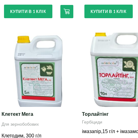
КУПИТИ В 1 КЛІК
КУПИТИ В 1 КЛІК
Клетект Мега
Торлайтінг
Гербіциди
Для зернобобових
імазапір,15 г/л + імазамо
Клетодим, 300 г/л