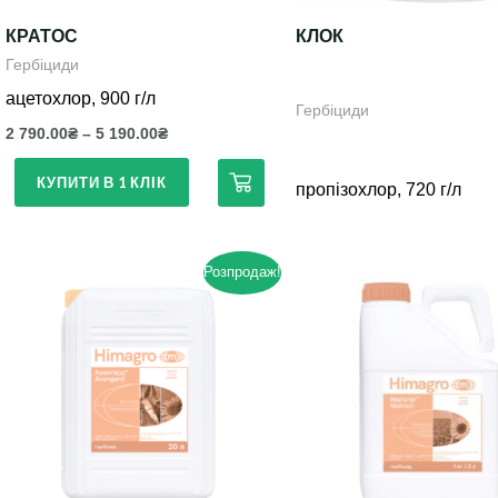
на
КРАТОС
КЛОК
сторінці
Гербіциди
товару
ацетохлор, 900 г/л
Гербіциди
2 790.00
₴
–
5 190.00
₴
КУПИТИ В 1 КЛІК
пропізохлор, 720 г/л
Розпродаж!
Цей
товар
має
кілька
варіантів.
Параметри
можна