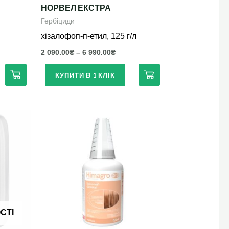
НОРВЕЛ ЕКСТРА
сторінці
Гербіциди
товару
хізалофоп-п-етил, 125 г/л
2 090.00
₴
–
6 990.00
₴
КУПИТИ В 1 КЛІК
СТІ