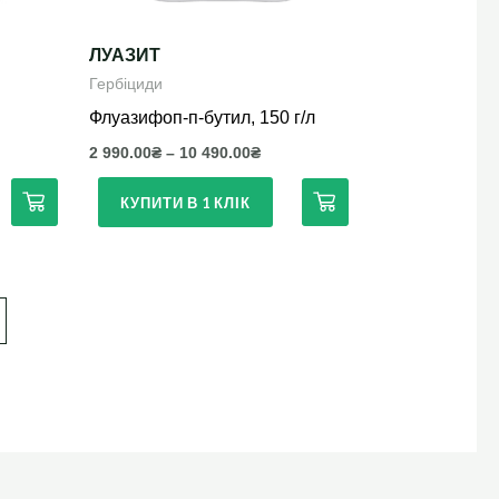
вибрати
на
ЛУАЗИТ
сторінці
Гербіциди
товару
Флуазифоп-п-бутил, 150 г/л
2 990.00
₴
–
10 490.00
₴
КУПИТИ В 1 КЛІК