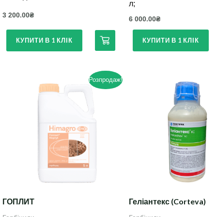
л;
3 200.00
₴
6 000.00
₴
КУПИТИ В 1 КЛІК
КУПИТИ В 1 КЛІК
Розпродаж!
Цей
товар
має
кілька
варіантів.
Параметри
можна
вибрати
на
ГОПЛИТ
Геліантекс (Corteva)
сторінці