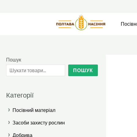
Перейти
до
вмісту
Посівн
Пошук
ПОШУК
Категорії
›
Посівний матеріал
›
Пшениця озима
Засоби захисту рослин
Ячмінь озимий
›
Ад'юванти та прилипачі
Добрива