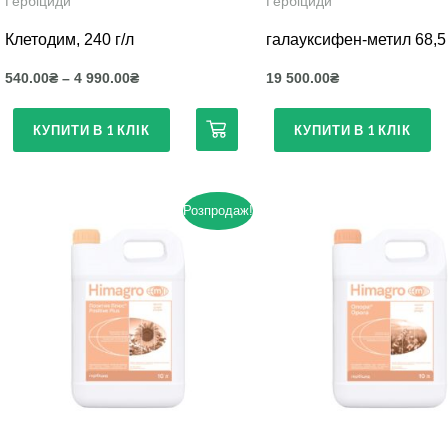
Гербіциди
Гербіциди
товару
Клетодим, 240 г/л
галауксифен-метил 68,5 
540.00
₴
–
4 990.00
₴
19 500.00
₴
КУПИТИ В 1 КЛІК
КУПИТИ В 1 КЛІК
Розпродаж!
Цей
Цей
товар
товар
має
має
кілька
кілька
варіантів.
варіантів.
Параметри
Параметри
можна
можна
вибрати
вибрати
на
на