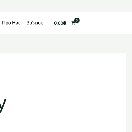
0.00
₴
Про Нас
Зв’язок
у