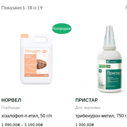
Показано 1–18 із 19
Розпродаж!
Цей
товар
має
кілька
варіантів.
Параметри
можна
вибрати
на
НОРВЕЛ
ПРИСТАР
сторінці
Гербіциди
Для зернових
товару
хізалофоп-п-етил, 50 г/л
трибенурон-метил, 750 г/
1 990.00
₴
–
3 190.00
₴
1 000.00
₴