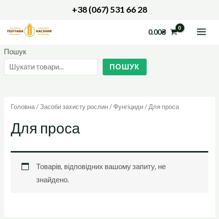
Перейти
+38 (067) 531 66 28
до
MAI
0.00
₴
вмісту
ME
Пошук
ПОШУК
Головна
/
Засоби захисту рослин
/
Фунгіциди
/ Для проса
Для проса
Товарів, відповідних вашому запиту, не
знайдено.