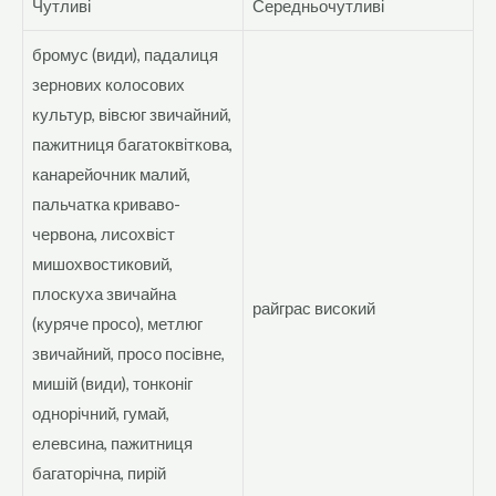
Чутливі
Середньочутливі
бромус (види), падалиця
зернових колосових
культур, вівсюг звичайний,
пажитниця багатоквіткова,
канарейочник малий,
пальчатка криваво-
червона, лисохвіст
мишохвостиковий,
плоскуха звичайна
райграс високий
(куряче просо), метлюг
звичайний, просо посівне,
мишій (види), тонконіг
однорічний, гумай,
елевсина, пажитниця
багаторічна, пирій