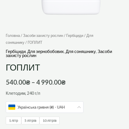
Головна
/
Засоби захисту рослин
/
Гербіциди
/
Для
соняшнику
/ ГОПЛИТ
Гербіциди
,
Для зернобобових
,
Для соняшнику
,
Засоби
захисту рослин
ГОПЛИТ
540.00
₴
–
4 990.00
₴
Клетодим, 240 г/л
Українська гривня (₴) - UAH
1 літр
5 літрів
10 літрів