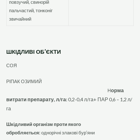
повзучий, свинорій
пальчастий, тонконіг
звичайний
ШКІДЛИВІ ОБ’ЄКТИ
СОЯ
РІПАК ОЗИМИЙ
орма
Н
витрати препарату, л/га:
0,2-0,4 л/га+ ПАР 0,6 – 1,2 л/
га
Шкідливий організм проти якого
обробляється:
однорічні злакові бур’яни