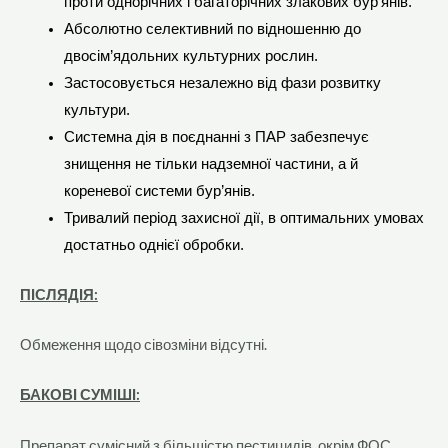
проти однорічних і багаторічних злакових бур’янів.
Абсолютно селективний по відношенню до
двосім’ядольних культурних рослин.
Застосовується незалежно від фази розвитку
культури.
Системна дія в поєднанні з ПАР забезпечує
знищення не тільки надземної частини, а й
кореневої системи бур’янів.
Тривалий період захисної дії, в оптимальних умовах
достатньо однієї обробки.
ПІСЛЯДІЯ:
Обмеження щодо сівозміни відсутні.
БАКОВІ СУМІШІ:
Препарат сумісний з більшістю пестицидів, окрім ФОС.