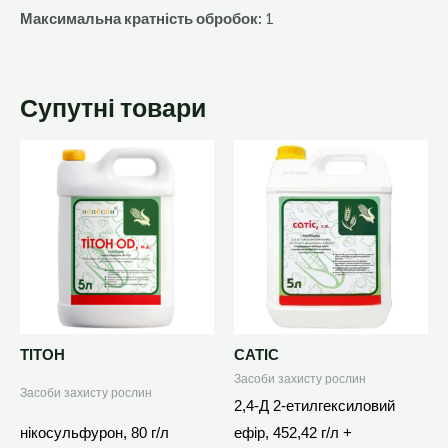
Максимальна кратність обробок:
1
Супутні товари
Цей
Цей
товар
товар
має
має
кілька
кілька
варіантів.
варіантів.
Параметри
Параметри
можна
можна
вибрати
вибрати
ТІТОН
САТІС
на
на
Засоби захисту рослин
Засоби захисту рослин
сторінці
сторінці
2,4-Д 2-етилгексиловий
товару
товару
нікосульфурон, 80 г/л
ефір, 452,42 г/л +