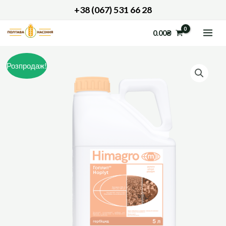
Перейти
+38 (067) 531 66 28
до
MAI
0.00
₴
вмісту
ME
ГОПЛИТ
Розпродаж!
кількість