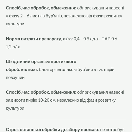
Спосіб, час обробок, обмеження:
обприскування навесні
у фазу 2 – 6 листків бур’янів, незалежно від фази розвитку
культури
Норма витрати препарату, л/га:
0,4 – 0,8 л/га+ ПАР 0,6 –
1,2 л/га
Шкідливий організм проти якого
обробляється:
багаторічні злакові бур’яни в т.ч. пирій
повзучий
Спосіб, час обробок, обмеження:
обприскування навесні
за висоти пирію 10-20 см, незалежно від фази розвитку
культури
Строк останньої обробки до збору врожаю:
не потребує