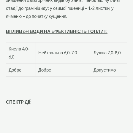
знищення багаторічних видів бур’янів. Найбільш чутливі
стадії до грамініциду: у озимої пшениці – 1-2 листки, у
ячменю – до початку кущення.
ВПЛИВ
pH
ВОДИ НА ЕФЕКТИВНІСТЬ ГОПЛИТ:
Кисла 4,0-
Нейтральна 6,0-7,0
Лужна 7,0-8,0
6,0
Добре
Добре
Допустимо
СПЕКТР ДІЇ: