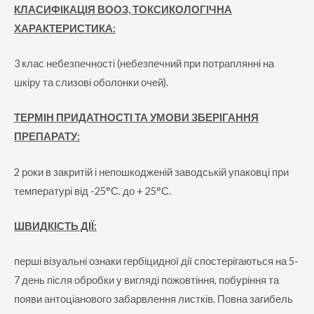
КЛАСИФІКАЦІЯ ВООЗ, ТОКСИКОЛОГІЧНА
ХАРАКТЕРИСТИКА:
3 клас небезпечності (небезпечний при потраплянні на
шкіру та слизові оболонки очей).
ТЕРМІН ПРИДАТНОСТІ ТА УМОВИ ЗБЕРІГАННЯ
ПРЕПАРАТУ:
2 роки в закритій і непошкодженій заводській упаковці при
температурі від -25°С. до + 25°С.
ШВИДКІСТЬ ДІЇ:
перші візуальні ознаки гербіцидної дії спостерігаються на 5-
7 день після обробки у вигляді пожовтіння, побуріння та
появи антоціанового забарвлення листків. Повна загибель