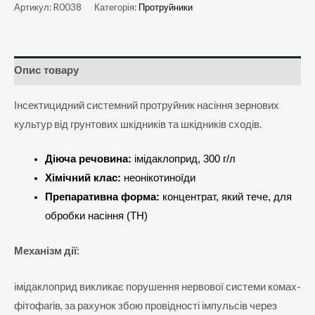
Артикул:
R0038
Категорія:
Протруйники
Опис товару
Інсектицидний системний протруйник насіння зернових
культур від грунтових шкідників та шкідників сходів.
Діюча речовина:
імідаклоприд, 300 г/л
Хімічний клас:
неонікотиноїди
Препаративна форма:
концентрат, який тече, для
обробки насіння (ТН)
Механізм дії:
імідаклоприд викликає порушення нервової системи комах-
фітофагів, за рахунок збою провідності імпульсів через