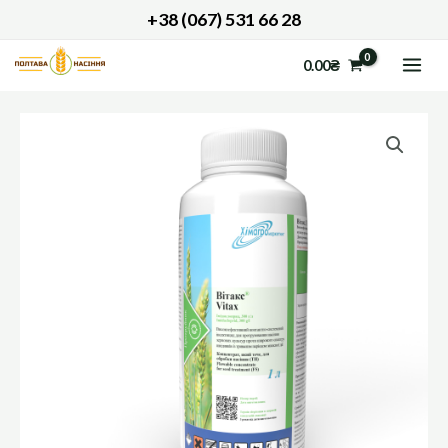
Перейти
+38 (067) 531 66 28
до
MAI
0.00
₴
вмісту
ME
ВІТАКС
кількість