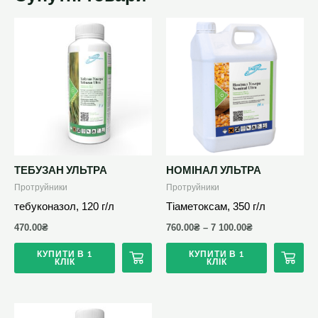
Цей
товар
має
кілька
варіантів.
Параметри
можна
вибрати
ТЕБУЗАН УЛЬТРА
НОМІНАЛ УЛЬТРА
на
Протруйники
Протруйники
сторінці
тебуконазол, 120 г/л
Тіаметоксам, 350 г/л
товару
470.00
₴
760.00
₴
–
7 100.00
₴
КУПИТИ В 1
КУПИТИ В 1
КЛІК
КЛІК