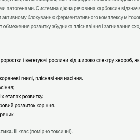
ими патогенами. Системна діюча речовина карбоксин відзна
и активному блокуванню ферментативного комплексу мітохонд
 обмеження розвитку збудника пліснявіння і загнивання сход
роростки і вегетуючі рослини від широко спектру хвороб, які 
ореневі гнилі, пліснявіння насіння.
сіння;
іх етапах розвитку.
ровий розвиток коріння.
рвник.
стика:
ІІІ клас (помірно токсичні).