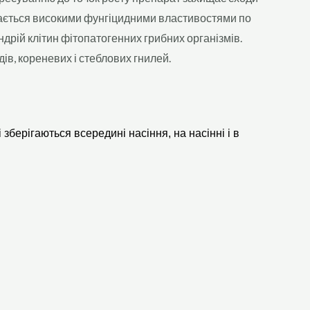
чається високими фунгіцидними властивостями по
рій клітин фітопатогенних грибних організмів.
ів, кореневих і стеблових гнилей.
зберігаються всередині насіння, на насінні і в