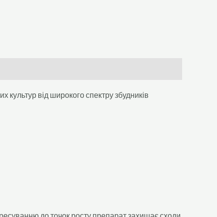
х культур від широкого спектру збудників
 пересуванню до точок росту препарат захищає сходи