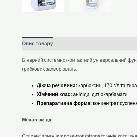
Опис товару
Додаткова інформація
Бінарний системно-контактний універсальний фунгі
грибкових захворювань.
Діюча речовина:
карбоксин, 170 г/л та тира
Хімічний клас:
аніліди, дитіокарбамати
Препаративна форма:
концентрат суспензі
Механізм дії:
Стиракс пригнічує розвиток фітопатогенів котрі зн