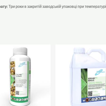
рату:
Три роки в закритій заводській упаковці при температурі 
Цей
товар
має
кілька
варіантів.
Параметри
можна
вибрати
на