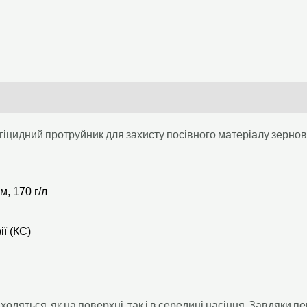
цидний протруйник для захисту посівного матеріалу зернови
м, 170 г/л
ї (КС)
аходяться, як на поверхні, так і в середині насіння. Завдяки