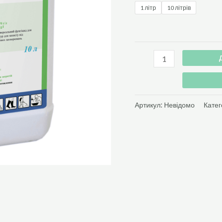
1 літр
10 літрів
Артикул:
Невідомо
Катег