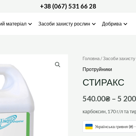
+38 (067) 531 66 28
expand_more
expand_more
expand_more
ий матеріал
Засоби захисту рослин
Добрива
СТИРАКС
Головна
/
Засоби захисту
кількість
Протруйники
СТИРАКС
540.00
₴
–
5 200
карбоксин, 170 г/л та ти
Українська гривня (₴) 