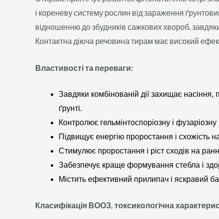
і кореневу систему рослин від зараження ґрунтов
відношенню до збудників сажкових хвороб, завдяк
Контактна діюча речовина тирам має високий ефект
Властивості та переваги:
Завдяки комбінованій дії захищає насіння, п
ґрунті.
Контролює гельмінтоспоріозну і фузаріозну к
Підвищує енергію проростання і схожість на
Стимулює проростання і ріст сходів на ранн
Забезпечує краще формування стебла і здо
Містить ефективний прилипач і яскравий ба
Класифікація ВООЗ, токсикологічна характери