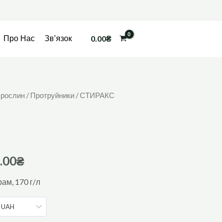
0.00
₴
Про Нас
Зв’язок
 рослин
/
Протруйники
/ СТИРАКС
.00
₴
рам, 170 г/л
- UAH