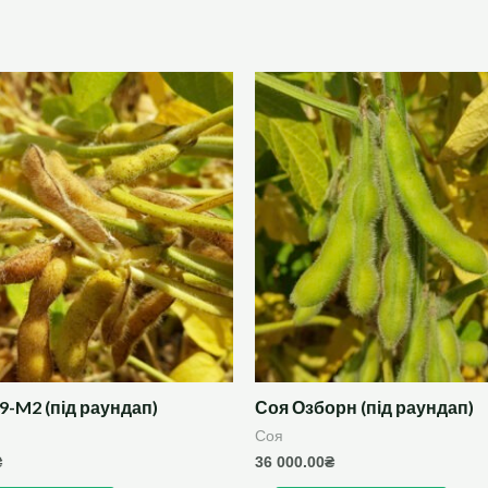
9-M2 (під раундап)
Соя Озборн (під раундап)
Соя
₴
36 000.00
₴