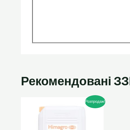
Рекомендовані ЗЗ
Оригінальна
Поточна
Розпродаж!
ціна:
ціна:
4
4
500.00₴.
300.00₴.