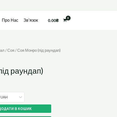
0.00
₴
Про Нас
Зв’язок
іал
/
Соя
/ Соя Монро (під раундап)
під раундап)
- UAH
ДОДАТИ В КОШИК