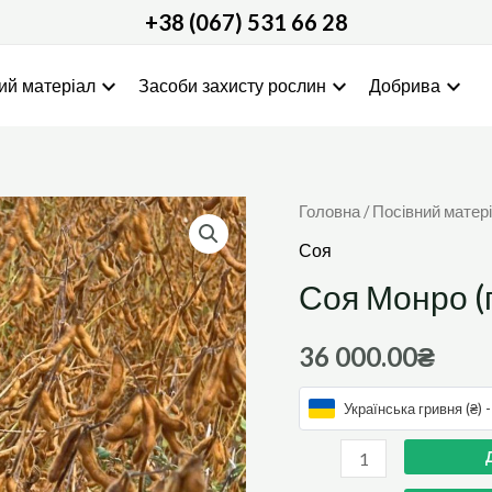
+38 (067) 531 66 28
expand_more
expand_more
expand_more
ий матеріал
Засоби захисту рослин
Добрива
Соя
Головна
/
Посівний матер
Монро
Соя
(під
Соя Монро (
раундап)
кількість
36 000.00
₴
Українська гривня (₴) 