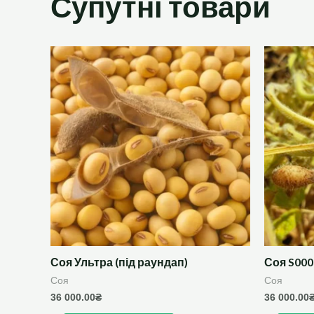
Супутні товари
Соя Ультра (під раундап)
Соя S000
Соя
Соя
36 000.00
₴
36 000.00