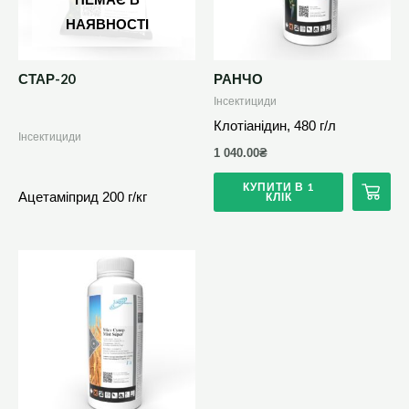
НЕМАЄ В
НАЯВНОСТІ
СТАР-20
РАНЧО
Інсектициди
Клотіанідин, 480 г/л
Інсектициди
1 040.00
₴
КУПИТИ В 1
КЛІК
Ацетаміприд 200 г/кг
Цей
товар
має
кілька
варіантів.
Параметри