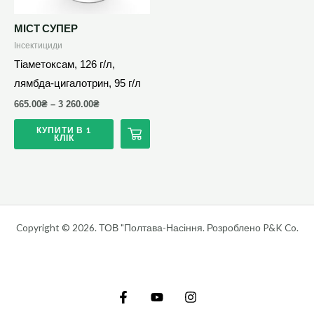
можна
вибрати
МІСТ СУПЕР
на
Інсектициди
сторінці
Тіаметоксам, 126 г/л,
товару
лямбда-цигалотрин, 95 г/л
665.00
₴
–
3 260.00
₴
КУПИТИ В 1
КЛІК
Copyright © 2026. ТОВ "Полтава-Насіння. Розроблено P&K Co.