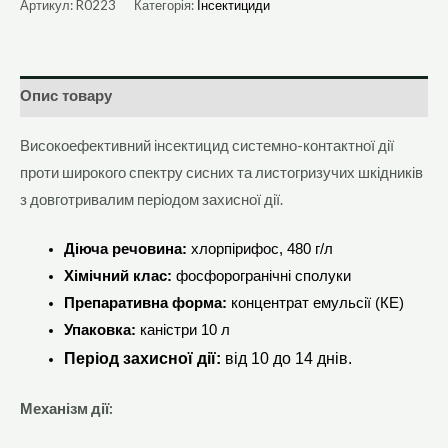
Артикул:
R0223
Категорія:
Інсектициди
Опис товару
Високоефективний інсектицид системно-контактної дії
проти широкого спектру сисних та листогризучих шкідників
з довготривалим періодом захисної дії.
Діюча речовина:
хлорпірифос, 480 г/л
Хімічний клас:
фосфорогранічні сполуки
Препаративна форма:
концентрат емульсії (КЕ)
Упаковка:
каністри 10 л
Період захисної дії:
від 10 до 14 днів.
Механізм дії: