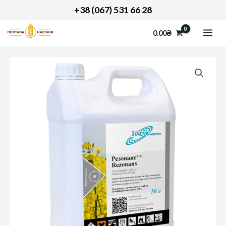
Перейти
+38 (067) 531 66 28
до
MAI
0.00
₴
вмісту
ME
РЕЗОНАНС
кількість