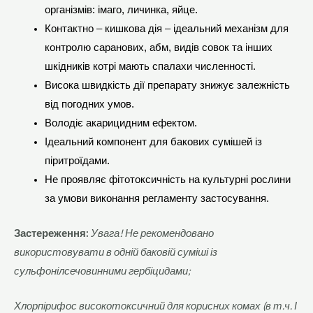
організмів: імаго, личинка, яйце.
Контактно – кишкова дія – ідеальний механізм для
контролю саранових, абм, видів совок та інших
шкідників котрі мають спалахи численності.
Висока швидкість дії препарату знижує залежність
від погодних умов.
Володіє акарицидним ефектом.
Ідеальний компонент для бакових сумішей із
піритроїдами.
Не проявляє фітотоксичність на культурні рослини
за умови виконання регламенту застосування.
Застереження:
Увага! Не рекомендовано
використовувати в одній баковій суміші із
сульфонілсечовинними гербіцидами;
Хлорпірифос високотоксичний для корисних комах (в т.ч. І