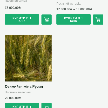
Пшениця озима
сторінці
сторінці
Посівний матеріал
17 000.00
₴
17 000.00
₴
–
19 000.00
₴
товару
товару
КУПИТИ В 1
КУПИТИ В 1
КЛІК
КЛІК
Цей
товар
має
кілька
варіантів.
Параметри
можна
вибрати
Озимий ячмінь Русин
на
Посівний матеріал
сторінці
20 000.00
₴
товару
КУПИТИ В 1