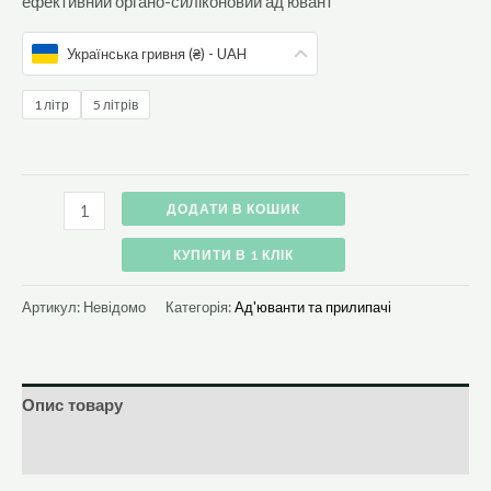
ефективний органо-силіконовий ад’ювант
Українська гривня (₴) - UAH
1 літр
5 літрів
ДОДАТИ В КОШИК
КУПИТИ В 1 КЛІК
Артикул:
Невідомо
Категорія:
Ад'юванти та прилипачі
Опис товару
Додаткова інформація