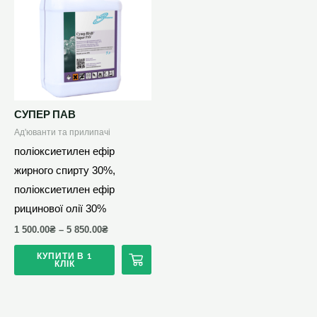
має
кілька
варіантів.
Параметри
можна
вибрати
СУПЕР ПАВ
на
Ад'юванти та прилипачі
сторінці
поліоксиетилен ефір
товару
жирного спирту 30%,
поліоксиетилен ефір
рицинової олії 30%
1 500.00
₴
–
5 850.00
₴
КУПИТИ В 1
КЛІК