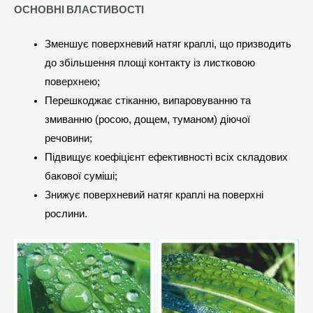
ОСНОВНІ ВЛАСТИВОСТІ
Зменшує поверхневий натяг краплі, що призводить
до збільшення площі контакту із листковою
поверхнею;
Перешкоджає стіканню, випаровуванню та
змиванню (росою, дощем, туманом) діючої
речовини;
Підвищує коефіцієнт ефективності всіх складових
бакової суміші;
Знижує поверхневий натяг краплі на поверхні
рослини.