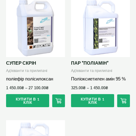
Цей
Цей
товар
товар
має
має
кілька
кілька
варіантів.
варіантів.
Параметри
Параметри
можна
можна
вибрати
вибрати
СУПЕР СКРІН
ПАР “ПОЛІАМІН”
на
на
Ад'юванти та прилипачі
Ад'юванти та прилипачі
сторінці
сторінці
поліефір полісилоксан
Поліоксиетилен амін 95 %
товару
товару
1 450.00
₴
–
27 100.00
₴
325.00
₴
–
1 450.00
₴
КУПИТИ В 1
КУПИТИ В 1
КЛІК
КЛІК
Цей
товар