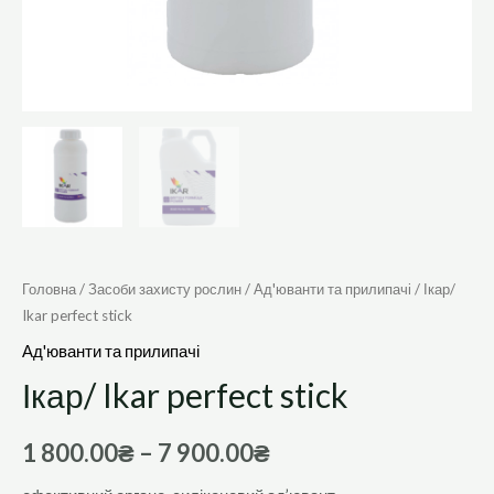
Головна
/
Засоби захисту рослин
/
Ад'юванти та прилипачі
/ Ікар/
Ikar perfect stick
Ад'юванти та прилипачі
Ікар/ Ikar perfect stick
1 800.00
₴
–
7 900.00
₴