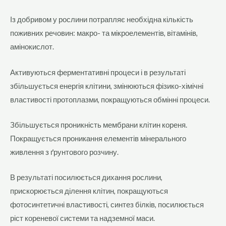
Із добривом у рослини потрапляє необхідна кількість
поживних речовин: макро- та мікроелементів, вітамінів,
амінокислот.
Активуються ферментативні процеси і в результаті
збільшується енергія клітини, змінюються фізико-хімічні
властивості протоплазми, покращуються обмінні процеси.
Збільшується проникність мембрани клітин кореня.
Покращується проникання елементів мінерального
живлення з ґрунтового розчину.
В результаті посилюється дихання рослини,
прискорюється ділення клітин, покращуються
фотосинтетичні властивості, синтез білків, посилюється
ріст кореневої системи та надземної маси.