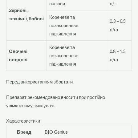
насіння
л/т
Зернові,
Кореневе та
технічні, бобові
0.3 – 0.5
позакореневе
л/га
підживлення
Кореневе та
Овочеві,
0.8 – 1.5
позакореневе
плодові
л/га
підживлення
Перед використанням збовтати.
Препарат рекомендовано вносити при постійно
увімкненому змішувачі.
Характеристики
Бренд
ВIO Genius