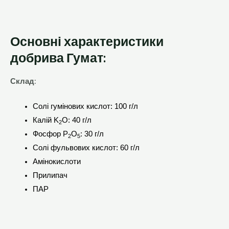
Основні характеристики
добрива Гумат:
Склад
:
Солі гумінових кислот: 100 г/л
Калій K
O: 40 г/л
2
Фосфор P
O
: 30 г/л
2
5
Солі фульвових кислот: 60 г/л
Амінокислоти
Прилипач
ПАР