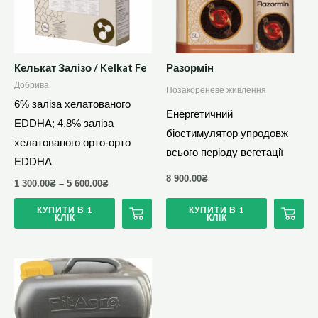
варіантів.
Параметри
можна
вибрати
Келькат Залізо / Kelkat Fe
Разормін
на
Добрива
Позакореневе живлення
сторінці
6% заліза хелатованого
Енергетичний
товару
EDDHA; 4,8% заліза
біостимулятор упродовж
хелатованого орто-орто
всього періоду вегетації
EDDHA
8 900.00
₴
1 300.00
₴
–
5 600.00
₴
КУПИТИ В 1
КУПИТИ В 1
КЛІК
КЛІК
Цей
товар
має