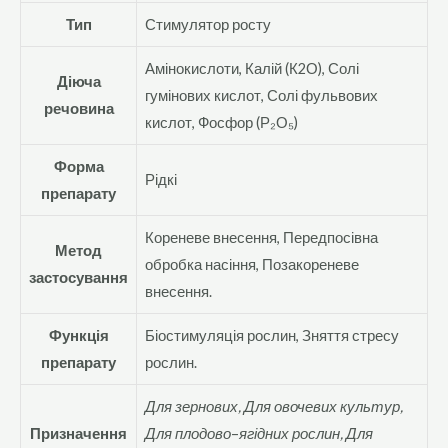
Тип
Стимулятор росту
Амінокислоти, Калій (К2О), Солі
Діюча
гумінових кислот, Солі фульвових
речовина
кислот, Фосфор (Р₂О₅)
Форма
Рідкі
препарату
Кореневе внесення, Передпосівна
Метод
обробка насіння, Позакореневе
застосування
внесення.
Функція
Біостимуляція рослин, Зняття стресу
препарату
рослин.
Для зернових, Для овочевих культур,
Призначення
Для плодово
–
ягідних рослин, Для