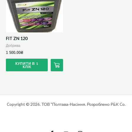
кілька
варіантів.
Параметри
можна
вибрати
FIT ZN 120
на
Добрива
сторінці
1 500.00
₴
товару
КУПИТИ В 1
КЛІК
Copyright © 2026. ТОВ "Полтава-Насіння. Розроблено P&K Co.