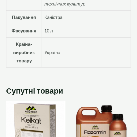
технічних культур
Пакування
Каністра
Фасування
10 л
Країна-
виробник
Україна
товару
Супутні товари
Цей
товар
має
кілька