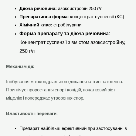
Діюча речовина:
азоксистробін 250 г/л
Препаративна форма:
концентрат суспензії (КС)
Хімічний клас:
стробілурини
Форма препарату та діюча речовина:
Концентрат суспензії з вмістом азоксистробіну,
250 г/л
Механізм дії:
Інгібування мітохондріального дихання клітин патогенна.
Пригнічує проростання спор і конідій, початковий ріст
міцелію і попереджає утворення спор.
Властивості і переваги:
Препарат найбільш ефективний при застосуванні в