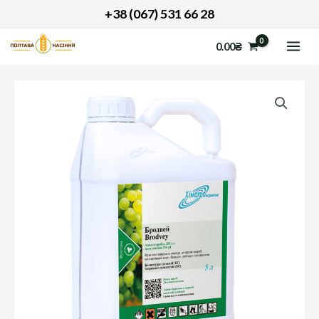
Перейти
+38 (067) 531 66 28
до
MAI
0.00
₴
вмісту
ME
БРОДВЕЙ
кількість