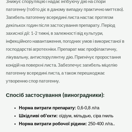
З
нижує
споруляцію
і надає інгібуючу дію на спори
патогенну (тобто діє в даному випадку практично миттєво).
Загибель патогенну всередині листа настає протягом
декількох годин після застосування препарату. Період
захисної дії: 1-2 тижні, в залежності від культури,
інфекційного навантаження, погодних умов і використаної в
господарстві агротехніки. Препарат має профілактичну,
лікувальну, антиспорулянтну дію. Пригнічує проростання
конідій на поверхні листа. Забезпечує загибель міцелію
патогенну всередині листа, а також перешкоджає
утворенню спор патогенну.
Спосіб застосування (виноградники):
Норма витрати препарату:
0,6-0,8 л/га
Шкідливі об’єкти:
оїдіум, мільдью, сіра гниль
Норма витрати робочої рідини:
250-400 л/га..