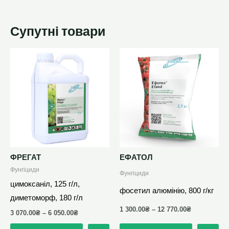
Супутні товари
Цей
Цей
товар
товар
має
має
кілька
кілька
варіантів.
варіантів.
Параметри
Параметри
можна
можна
вибрати
вибрати
ФРЕГАТ
ЕФАТОЛ
на
на
Фунгіциди
Фунгіциди
сторінці
сторінці
цимоксаніл, 125 г/л,
фосетил алюмінію, 800 г/кг
товару
товару
диметоморф, 180 г/л
1 300.00
₴
–
12 770.00
₴
3 070.00
₴
–
6 050.00
₴