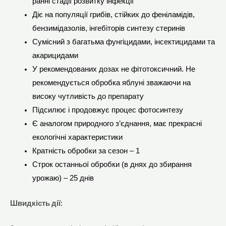
ранні стадії розвитку інфекції
Діє на популяції грибів, стійких до феніламідів,
бензимідазолів, інгебіторів синтезу стеринів
Сумісний з багатьма фунгіцидами, інсектицидами та
акарицидами
У рекомендованих дозах не фітотоксичний. Не
рекомендується обробка яблуні зважаючи на
високу чутливість до препарату
Підсилює і продовжує процес фотосинтезу
Є аналогом природного з’єднання, має прекрасні
екологічні характеристики
Кратність обробки за сезон – 1
Строк останньої обробки (в днях до збирання
урожаю) – 25 днів
Швидкість дії: