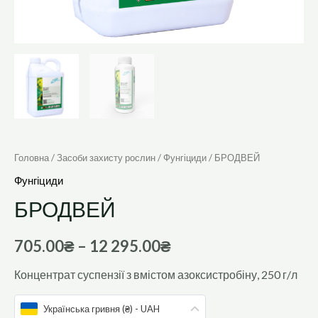
Головна
/
Засоби захисту рослин
/
Фунгіциди
/ БРОДВЕЙ
Фунгіциди
БРОДВЕЙ
705.00
₴
–
12 295.00
₴
Концентрат суспензії з вмістом азоксистробіну, 250 г/л
Українська гривня (₴) - UAH