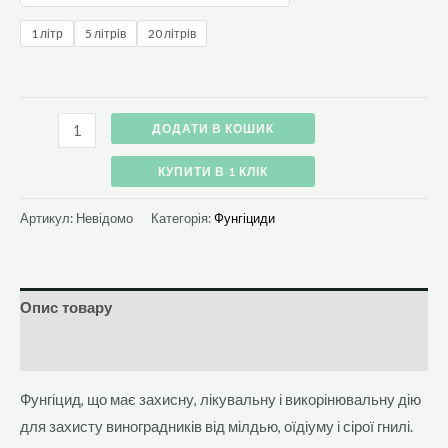
1 літр
5 літрів
20 літрів
ДОДАТИ В КОШИК
КУПИТИ В 1 КЛІК
Артикул:
Невідомо
Категорія:
Фунгіциди
Опис товару
Додаткова інформація
Фунгіцид, що має захисну, лікувальну і викорінювальну дію
для захисту виноградників від мілдью, оїдіуму і сірої гнилі.