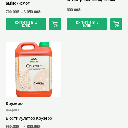
амінокислот
600.00
₴
700.00
₴
–
3 050.00
₴
КУПИТИ В 1
КУПИТИ В 1
КЛІК
КЛІК
Цей
товар
має
кілька
варіантів.
Параметри
можна
вибрати
Крузеро
на
Добрива
сторінці
Біостимулятор Крузеро
товару
950.00
₴
–
4 800.00
₴