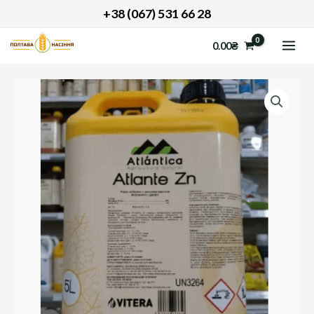
Перейти
+38 (067) 531 66 28
до
MAI
0.00
₴
вмісту
ME
Атланті
Zn
кількість