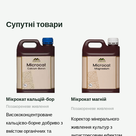
Супутні товари
Цей
товар
має
кілька
варіантів.
Параметри
можна
вибрати
Мікрокат кальцій-бор
Мікрокат магній
на
Позакореневе живлення
Позакореневе живлення
сторінці
Висококонцентроване
Коректор мінерального
товару
кальцієво-борне добриво з
живлення культур з
вмістом органічних та
антистресовим ефектом