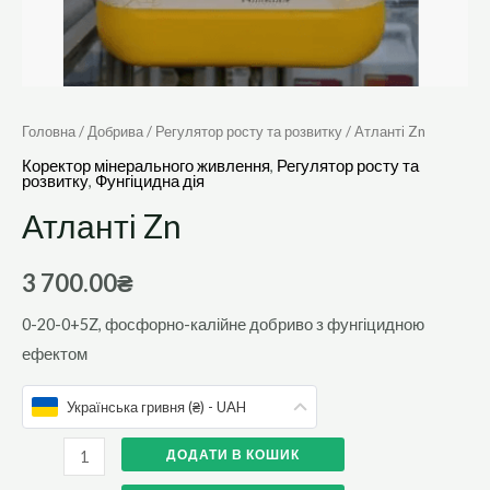
Головна
/
Добрива
/
Регулятор росту та розвитку
/ Атланті Zn
Коректор мінерального живлення
,
Регулятор росту та
розвитку
,
Фунгіцидна дія
Атланті Zn
3 700.00
₴
0-20-0+5Z, фосфорно-калійне добриво з фунгіцидною
ефектом
Українська гривня (₴) - UAH
ДОДАТИ В КОШИК