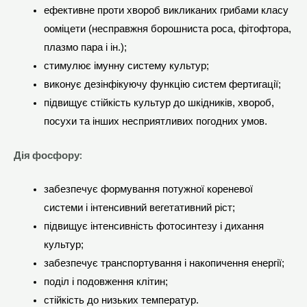
ефективне проти хвороб викликаних грибами класу
ооміцети (несправжня борошниста роса, фітофтора,
плазмо пара і ін.);
стимулює імунну систему культур;
виконує дезінфікуючу функцію систем фертигації;
підвищує стійкість культур до шкідників, хвороб,
посухи та інших несприятливих погодних умов.
Дія фосфору:
забезпечує формування потужної кореневої
системи і інтенсивний вегетативний ріст;
підвищує інтенсивність фотосинтезу і дихання
культур;
забезпечує транспортування і накопичення енергії;
поділ і подовження клітин;
стійкість до низьких температур.